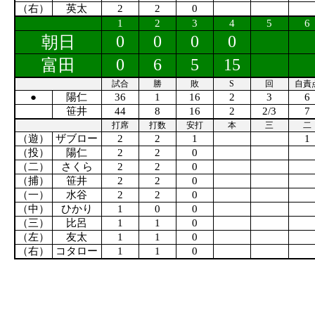
（右）
英太
2
2
0
1
2
3
4
5
6
0
0
0
0
朝日
0
6
5
15
富田
試合
勝
敗
S
回
自責
●
陽仁
36
1
16
2
3
6
笹井
44
8
16
2
2/3
7
打席
打数
安打
本
三
二
（遊）
ザブロー
2
2
1
1
（投）
陽仁
2
2
0
（二）
さくら
2
2
0
（捕）
笹井
2
2
0
（一）
水谷
2
2
0
（中）
ひかり
1
0
0
（三）
比呂
1
1
0
（左）
友太
1
1
0
（右）
コタロー
1
1
0