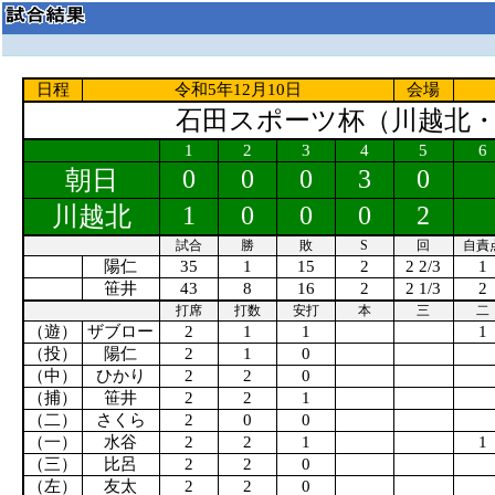
日程
令和5年12月10日
会場
石田スポーツ杯（川越北
1
2
3
4
5
6
0
0
0
3
0
朝日
1
0
0
0
2
川越北
試合
勝
敗
S
回
自責
陽仁
35
1
15
2
2 2/3
1
笹井
43
8
16
2
2 1/3
2
打席
打数
安打
本
三
二
（遊）
ザブロー
2
1
1
1
（投）
陽仁
2
1
0
（中）
ひかり
2
2
0
（捕）
笹井
2
2
1
（二）
さくら
2
0
0
（一）
水谷
2
2
1
1
（三）
比呂
2
2
0
（左）
友太
2
2
0