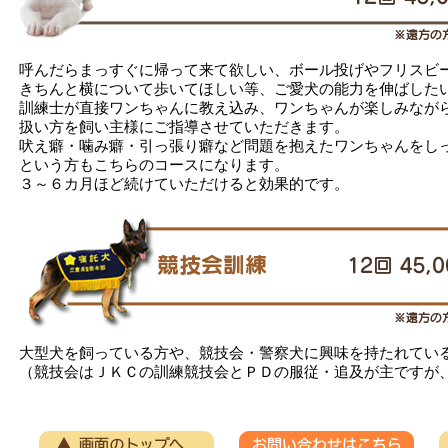
呼んだらまっすぐに帰って来て欲しい、ボール投げやフリスビ
きちんと横について歩いてほしい等、ご愛犬の能力を伸ばした
訓練士が直接ワンちゃんに教え込み、ワンちゃんが楽しみなが
扱い方を飼い主様にご指導させていただきます。
吠え癖・噛み癖・引っ張り癖など問題を抱えたワンちゃんをし
という方もこちらのコースになります。
３～６カ月ほど続けていただけると効果的です。
大型犬を飼っている方や、競技会・警察犬に興味を持たれてい
（競技会はＪＫＣの訓練競技会とＰＤの服従・追及が主ですが