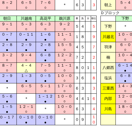
８－２
６－５
７－６
５－４
＊
６
３
３
朝上
○
○
○
○
Ｄブロック
朝日
川越南
高花平
鵜川原
下野
勝
負
分
順位
９－１
５－３
６－３
９－２
５
４
５
下野
＊
○
○
○
○
０－７
０－１１
１－６
１１－１
１０－
１
８
９
川越北
●
●
●
○
○
２－８
２－９
２－８
１５－５
６－０
４
５
７
羽津
●
●
●
○
○
３－２
９－４
６－８
１２－２
１０－
７
２
２
楠
○
○
●
○
○
８－７
４－４
７－５
１１－１
６－１
８
０
１
１
八郷西
○
△
○
○
●
２－９
１－３
０－５
１０－０
６－８
３
６
８
塩浜
●
●
●
○
●
６－５
５－１
１７－０
１４－
＊
６
３
３
三重西
○
○
○
○
５－６
１－１２
１０－０
１２－
＊
４
４
１
６
内部
●
●
○
○
１－５
１２－１
１０－０
１８－
＊
６
３
４
川島
●
○
○
○
１
０－１７
０－１０
０－１０
＊
０
９
●
●
●
０