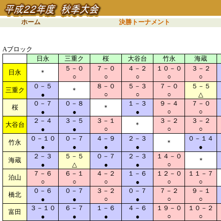
ホーム
決勝トーナメント
Aブロック
日永
三重ク
桜
大谷台
竹永
海蔵
５－０
７－０
４－２
１０－０
３－２
日永
＊
○
○
○
○
○
０－５
８－０
５－３
７－０
５－５
三重ク
＊
●
○
○
○
△
０－７
０－８
１－３
９－４
７－０
桜
＊
●
●
●
○
○
２－４
３－５
３－１
３－２
３－２
大谷台
＊
●
●
○
○
○
０－１０
０－７
４－９
２－３
０－１４
竹永
＊
●
●
●
●
●
２－３
５－５
０－７
２－３
１４－０
海蔵
＊
●
△
●
●
○
７－６
６－１
４－２
１－６
１２－０
１１－７
泊山
○
○
○
●
○
○
０－６
０－７
３－２
０－７
７－２
９－１
橋北
●
●
○
●
○
○
３－１０
６－７
１－６
４－６
１９－０
１０－２
富田
●
●
●
●
○
○