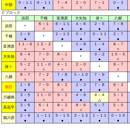
０－１１
６－１１
７－４
２－０
７－１
０－３
中部
●
●
○
○
○
●
Ｃブロック
浜田
千種
富洲原
大矢知
保々
八郷
６－１
６－１１
４－６
２－５
７－８
浜田
＊
○
●
●
●
●
１－６
２－１２
０－７
０－１１
２－７
千種
＊
●
●
●
●
●
１１－６
１２－２
１－８
１－４
８－７
富洲原
＊
○
○
●
●
○
６－４
７－０
８－１
０－２
１０－５
大矢知
＊
○
○
○
●
○
５－２
１１－０
４－１
２－０
９－７
保々
＊
○
○
○
○
○
８－７
７－２
７－８
５－１０
７－９
八郷
＊
○
○
●
●
●
１－９
７－０
８－２
２－３
７－８
９－２
朝日
●
○
○
●
●
○
３－５
１１－０
９－２
４－９
４－４
３－１
川越南
●
○
○
●
△
○
３－６
６－１
８－２
８－６
５－７
５－０
高花平
●
○
○
○
●
○
２－９
１－１１
５－１５
２－１２
１－１１
０－１０
鵜川原
●
●
●
●
●
●