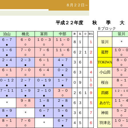
８月２２日～
平成２２年度 秋 季 大
Ｂブロック
泊山
橋北
富田
中部
笹川
勝
負
分
順位
６－７
６－０
１０－３
１１－０
８
１
１
笹川
＊
●
○
○
○
１－６
７－０
７－６
１１－６
１０－
６
２
１
２
菰野
●
○
○
○
○
２－４
２－３
６－１
４－７
８－０
３
６
８
TOKIWA
●
●
○
●
○
６－１
７－０
６－４
０－２
５－２
６
３
４
小山田
○
○
○
●
○
１
０－１２
２－７
０－１９
１－７
８－１
０
９
桜台
●
●
●
●
０
○
７－１１
１－９
２－１０
３－０
１２－１
２
６
１
９
四郷
○
●
●
●
○
９－８
１－８
２－８
１１－
＊
６
３
５
あがた
○
●
●
○
８－９
６－７
５－６
５－２
＊
３
６
７
神前
●
●
●
○
８－１
７－６
６－７
１０－
＊
４
５
６
羽津北
○
○
●
○