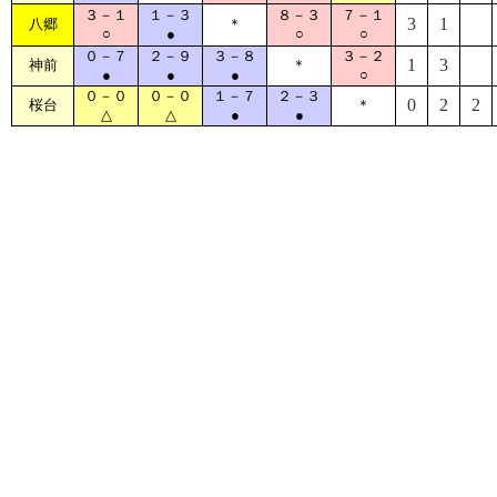
３－１
１－３
８－３
７－１
3
1
八郷
＊
○
●
○
○
０－７
２－９
３－８
３－２
1
3
神前
＊
●
●
●
○
０－０
０－０
１－７
２－３
0
2
2
桜台
＊
△
△
●
●