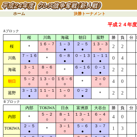
ホーム
決勝トーナメント
平成２４年度
Aブロック
桜
川島
海蔵
朝日
菰野
勝
負
分
１６－７
１－３
２－５
１３－３
2
2
桜
＊
○
●
●
○
７－１６
６－８
０－１３
１－１１
0
4
川島
＊
●
●
●
●
３－１
８－６
６－１６
０－１
2
2
海蔵
＊
○
○
●
●
５－２
１３－０
１６－６
２－０
4
0
朝日
＊
○
○
○
○
３－１３
１１－１
１－０
０－２
2
2
菰野
＊
●
○
○
●
Ｂブロック
内部
TOKIWA
日永
富洲原
大谷台
勝
負
分
５－２
８－１
１３－１
６－４
4
0
内部
＊
○
○
○
○
２－５
３－１
５－６
３－７
1
3
TOKIWA
＊
●
○
●
●