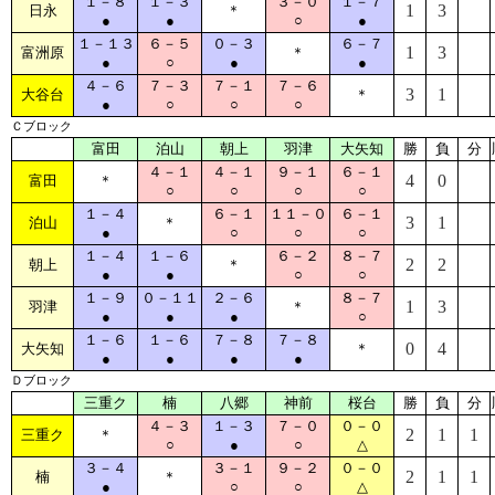
１－８
１－３
３－０
１－７
1
3
日永
＊
●
●
○
●
１－１３
６－５
０－３
６－７
1
3
富洲原
＊
●
○
●
●
４－６
７－３
７－１
７－６
3
1
大谷台
＊
●
○
○
○
Ｃブロック
富田
泊山
朝上
羽津
大矢知
勝
負
分
４－１
４－１
９－１
６－１
4
0
富田
＊
○
○
○
○
１－４
６－１
１１－０
６－１
3
1
泊山
＊
●
○
○
○
１－４
１－６
６－２
８－７
2
2
朝上
＊
●
●
○
○
１－９
０－１１
２－６
８－７
1
3
羽津
＊
●
●
●
○
１－６
１－６
７－８
７－８
0
4
大矢知
＊
●
●
●
●
Ｄブロック
三重ク
楠
八郷
神前
桜台
勝
負
分
４－３
１－３
７－０
０－０
2
1
1
三重ク
＊
○
●
○
△
３－４
３－１
９－２
０－０
2
1
1
楠
＊
●
○
○
△