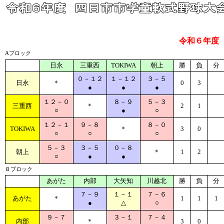
令和６年度
Aブロック
日永
三重西
TOKIWA
朝上
勝
負
分
０－１２
１－１２
３－５
日永
＊
0
3
●
●
●
１２－０
８－９
５－３
三重西
＊
2
1
○
●
○
１２－１
９－８
８－０
TOKIWA
＊
3
0
○
○
○
５－３
３－５
０－８
朝上
＊
1
2
○
●
●
Ｂブロック
あがた
内部
大矢知
川越北
勝
負
分
７－９
１－１
７－６
あがた
＊
1
1
1
●
△
○
９－７
３－１
７－４
内部
＊
3
0