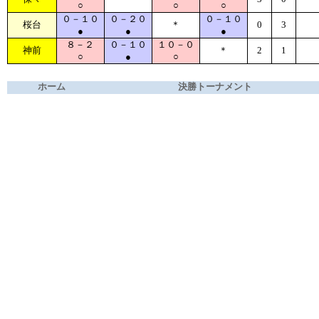
○
○
○
０－１０
０－２０
０－１０
桜台
＊
0
3
●
●
●
８－２
０－１０
１０－０
神前
＊
2
1
○
●
○
ホーム
決勝トーナメント