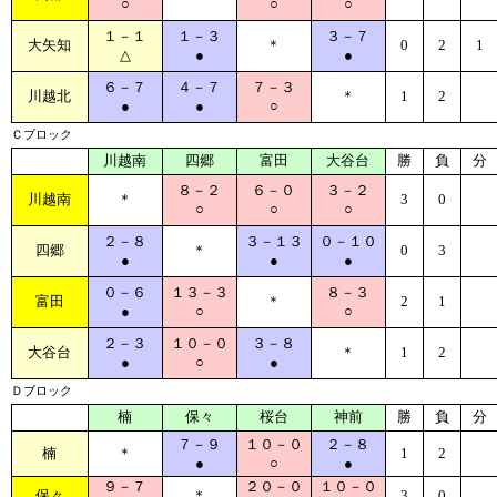
○
○
○
１－１
１－３
３－７
大矢知
＊
0
2
1
△
●
●
６－７
４－７
７－３
川越北
＊
1
2
●
●
○
Ｃブロック
川越南
四郷
富田
大谷台
勝
負
分
８－２
６－０
３－２
川越南
＊
3
0
○
○
○
２－８
３－１３
０－１０
四郷
＊
0
3
●
●
●
０－６
１３－３
８－３
富田
＊
2
1
●
○
○
２－３
１０－０
３－８
大谷台
＊
1
2
●
○
●
Ｄブロック
楠
保々
桜台
神前
勝
負
分
７－９
１０－０
２－８
楠
＊
1
2
●
○
●
９－７
２０－０
１０－０
保々
＊
3
0