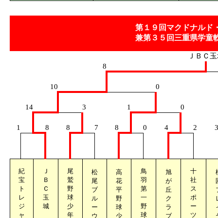
第１９回マクドナルド
兼第３５回三重県学童
ＪＢＣ玉
8
10
0
14
3
1
0
1
8
8
7
8
0
4
2
紀
Ｊ
尾
鳥
十
松
高
旭
宝
Ｂ
鷲
羽
社
尾
花
が
ト
Ｃ
野
第
ス
ブ
平
丘
レ
玉
球
一
ポ
ル
野
ク
ジ
城
少
野
ー
ー
球
ラ
ャ
年
球
ツ
ウ
少
ブ