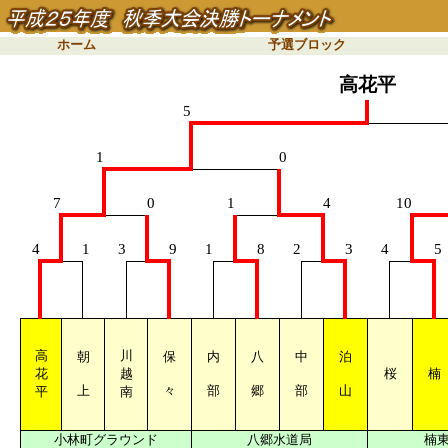
ホーム
予選ブロック
高花平
5
1
0
7
0
1
4
10
4
1
3
9
1
8
2
3
4
5
高
川
朝
保
内
八
中
泊
花
越
桜
楠
上
々
部
郷
部
山
平
南
小林町グラウンド
八郷水道局
楠