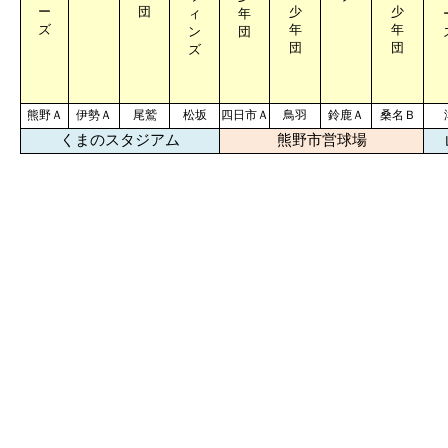
ー
団
少
少
ィ
年
ズ
年
年
ン
団
団
団
ズ
熊野Ａ
伊勢Ａ
尾鷲
松坂
四日市Ａ
鳥羽
鈴鹿Ａ
桑名Ｂ
くまのスタジアム
熊野市営球場