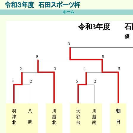
ホーム
令和3年度 
優
3
0
8
2
3
1
5
4
2
5
2
羽
八
川
大
川
朝
津
越
谷
越
郷
日
北
北
台
南