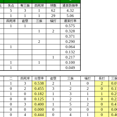
点
失点
奪三振
四死球
球数
通算防御率
5
3
1
62
4.32
1
1
1
29
5.06
四死球
盗塁
三振
犠打
通算打率
1
1
0.575
1
2
0.328
0.371
2
0.290
1
0.064
0.132
1
0.217
1
1
0.100
1
0.049
二
四死球
出塁率
盗塁
三振
犠打
長打
三
1
3
0.538
2
1
0
2
0.0
0
2
0.455
3
2
2
0
0.1
1
0
0.182
1
3
1
1
0.2
0
0
0.125
1
2
1
0
0.2
0
3
0.400
1
5
2
0
0.4
0
0
0.000
0
0
0
0
0.0
0
4
0.444
0
4
1
0
0.4