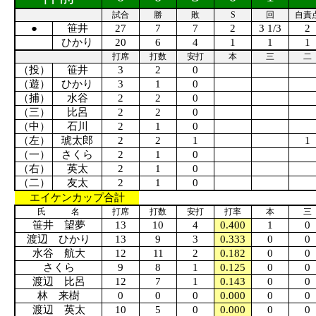
試合
勝
敗
S
回
自責
●
笹井
27
7
7
2
3 1/3
2
ひかり
20
6
4
1
1
1
打席
打数
安打
本
三
二
（投）
笹井
3
2
0
（遊）
ひかり
3
1
0
（捕）
水谷
2
2
0
（三）
比呂
2
2
0
（中）
石川
2
1
0
（左）
琥太郎
2
2
1
1
（一）
さくら
2
1
0
（右）
英太
2
1
0
（二）
友太
2
1
0
エイケンカップ合計
氏 名
打席
打数
安打
打率
本
三
笹井 望夢
13
10
4
0.400
1
0
渡辺 ひかり
13
9
3
0.333
0
0
水谷 航大
12
11
2
0.182
0
0
さくら
9
8
1
0.125
0
0
渡辺 比呂
12
7
1
0.143
0
0
林 来樹
0
0
0
0.000
0
0
渡辺 英太
10
5
0
0.000
0
0