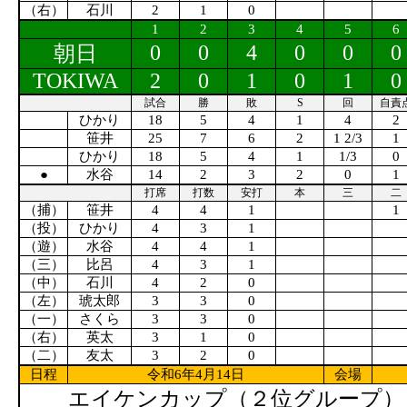
（右）
石川
2
1
0
1
2
3
4
5
6
0
0
4
0
0
0
朝日
TOKIWA
2
0
1
0
1
0
試合
勝
敗
S
回
自責
ひかり
18
5
4
1
4
2
笹井
25
7
6
2
1 2/3
1
ひかり
18
5
4
1
1/3
0
●
水谷
14
2
3
2
0
1
打席
打数
安打
本
三
二
（捕）
笹井
4
4
1
1
（投）
ひかり
4
3
1
（遊）
水谷
4
4
1
（三）
比呂
4
3
1
（中）
石川
4
2
0
（左）
琥太郎
3
3
0
（一）
さくら
3
3
0
（右）
英太
3
1
0
（二）
友太
3
2
0
日程
令和6年4月14日
会場
エイケンカップ（２位グループ） 