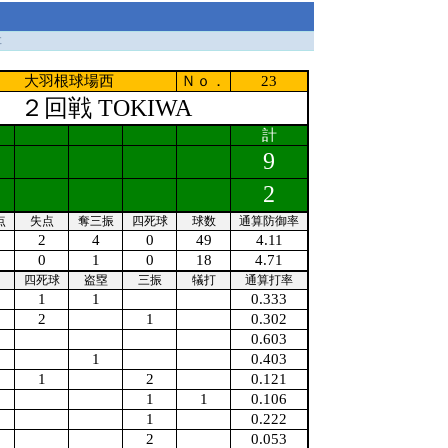
ｔ
大羽根球場西
Ｎｏ．
23
２回戦 TOKIWA
計
9
2
点
失点
奪三振
四死球
球数
通算防御率
2
4
0
49
4.11
0
1
0
18
4.71
四死球
盗塁
三振
犠打
通算打率
1
1
0.333
2
1
0.302
0.603
1
0.403
1
2
0.121
1
1
0.106
1
0.222
2
0.053