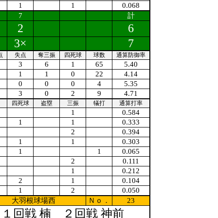
1
1
0.068
7
計
2
6
3×
7
点
失点
奪三振
四死球
球数
通算防御率
3
6
1
65
5.40
1
1
0
22
4.14
0
0
0
4
5.35
3
0
2
9
4.71
四死球
盗塁
三振
犠打
通算打率
1
0.584
1
1
0.333
2
0.394
1
1
0.303
1
1
0.065
2
0.111
1
0.212
2
1
0.104
1
2
0.050
大羽根球場西
Ｎｏ．
23
１回戦 楠 ２回戦 神前