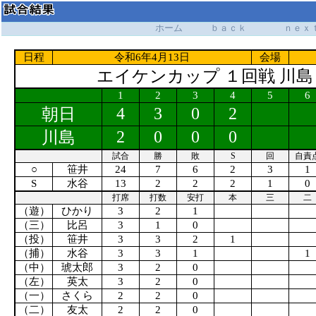
ホーム
ｂａｃｋ
ｎｅｘ
日程
令和6年4月13日
会場
エイケンカップ １回戦 川島 
1
2
3
4
5
6
4
3
0
2
朝日
2
0
0
0
川島
試合
勝
敗
S
回
自責
○
笹井
24
7
6
2
3
1
S
水谷
13
2
2
2
1
0
打席
打数
安打
本
三
二
（遊）
ひかり
3
2
1
（三）
比呂
3
1
0
（投）
笹井
3
3
2
1
（捕）
水谷
3
3
1
1
（中）
琥太郎
3
2
0
（左）
英太
3
2
0
（一）
さくら
2
2
0
（二）
友太
2
2
0