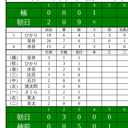
1
2
3
4
5
6
0
0
0
1
楠
2
0
9
×
朝日
試合
勝
敗
S
回
自責
○
ひかり
19
6
4
1
3
0
笹井
26
7
6
2
0
1
S
水谷
15
2
3
3
1
0
打席
打数
安打
本
三
二
（捕）
笹井
3
1
1
（投）
ひかり
3
3
1
（遊）
水谷
3
2
0
（三）
比呂
3
1
0
（中）
石川
2
0
0
（左）
琥太郎
2
0
0
（一）
さくら
2
2
1
（右）
英太
2
1
0
（二）
友太
2
0
0
1
2
3
4
5
6
0
3
0
0
0
朝日
0
0
5
0
1
神前