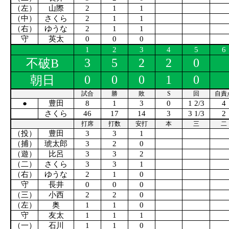
（左）
山際
2
1
1
（中）
さくら
2
1
1
（右）
ゆうな
2
1
1
守
英太
0
0
0
1
2
3
4
5
6
3
5
2
2
0
不破B
0
0
0
1
0
朝日
試合
勝
敗
S
回
自責
●
豊田
8
1
3
0
1 2/3
4
さくら
46
17
14
3
3 1/3
2
打席
打数
安打
本
三
二
（投）
豊田
3
3
1
（捕）
琥太郎
3
2
0
（遊）
比呂
3
3
2
（二）
さくら
3
3
1
（右）
ゆうな
2
1
0
守
長井
0
0
0
（三）
小西
2
2
0
（左）
奥
1
1
0
守
友太
1
1
1
（一）
石川
1
1
0