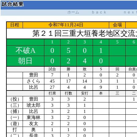
ホーム
ｂａｃｋ
ｎｅｘ
日程
令和7年11月24日
会場
第２１回三重大垣養老地区交流大
1
2
3
4
5
6
不破A
0
5
0
1
朝日
0
2
4
0
試合
勝
敗
S
回
自責
豊田
7
1
2
0
2
0
さくら
45
17
14
3
1
1
比呂
27
4
4
9
1
0
打席
打数
安打
本
三
二
（投）
豊田
3
3
2
1
（三）
琥太郎
3
3
1
（捕）
比呂
3
2
1
（一）
東海林
3
2
0
（遊）
友太
2
2
0
打
奥
1
1
0
（二）
長井
3
2
0