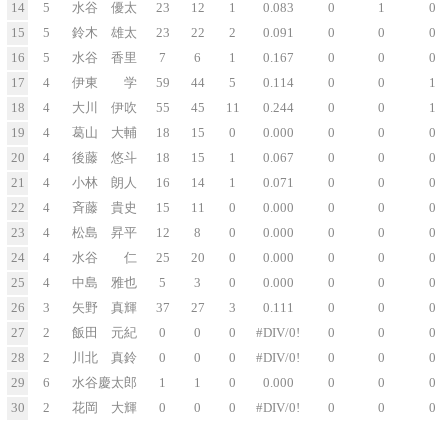
14
5
水谷 優太
23
12
1
0.083
0
1
0
15
5
鈴木 雄太
23
22
2
0.091
0
0
0
16
5
水谷 香里
7
6
1
0.167
0
0
0
17
4
伊東 学
59
44
5
0.114
0
0
1
18
4
大川 伊吹
55
45
11
0.244
0
0
1
19
4
葛山 大輔
18
15
0
0.000
0
0
0
20
4
後藤 悠斗
18
15
1
0.067
0
0
0
21
4
小林 朗人
16
14
1
0.071
0
0
0
22
4
斉藤 貴史
15
11
0
0.000
0
0
0
23
4
松島 昇平
12
8
0
0.000
0
0
0
24
4
水谷 仁
25
20
0
0.000
0
0
0
25
4
中島 雅也
5
3
0
0.000
0
0
0
26
3
矢野 真輝
37
27
3
0.111
0
0
0
27
2
飯田 元紀
0
0
0
#DIV/0!
0
0
0
28
2
川北 真鈴
0
0
0
#DIV/0!
0
0
0
29
6
水谷慶太郎
1
1
0
0.000
0
0
0
30
2
花岡 大輝
0
0
0
#DIV/0!
0
0
0