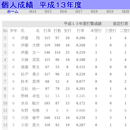
ホーム
H14
H15
H16
H17
H18
H19
H20
平成１３年度打撃成績 規定打席
No
学年
氏 名
打席
打数
安打
打率
本塁打
三塁打
二塁
1
6
伊藤 翔
115
97
20
0.206
2
1
4
2
6
伊藤 大輝
119
100
26
0.260
1
0
2
3
6
伊藤 太一
146
114
25
0.219
1
1
1
4
6
大橋 奨英
115
96
18
0.188
2
3
4
5
6
後藤 誓太
67
53
8
0.151
0
0
0
6
6
杉戸 勇介
117
96
22
0.229
0
0
3
7
6
鈴木 貴博
68
52
4
0.077
0
0
2
8
6
立松 純一
97
79
23
0.291
0
1
4
9
6
野崎 卓也
62
53
13
0.245
0
0
2
10
6
水谷 駿介
105
87
15
0.172
0
0
1
11
6
矢野 智教
9
6
0
0.000
0
0
0
12
5
川添 修平
160
132
34
0.258
1
5
1
13
5
小安 貴大
118
92
19
0.207
0
1
3