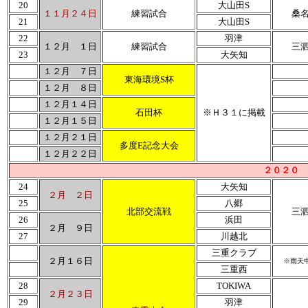
20
大山田S
１１月２４日
練習試合
桑
21
大山田S
22
羽津
１２月 １日
練習試合
三
23
大矢知
１２月 ７日
東海環境S杯
１２月 ８日
１２月１４日
石田杯
※Ｈ３１に掲載
１２月１５日
１２月２１日
多度E記念大会
１２月２２日
２０２０ 
24
大矢知
２月 ２日
25
八郷
北部交流戦
三
26
浜田
２月 ９日
27
川越北
三重クラブ
２月１６日
※雨天
三重西
28
TOKIWA
２月２３日
29
羽津