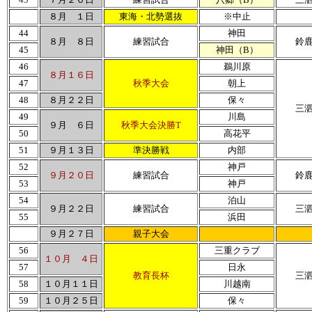
８月 １日
東海・北勢選抜
※中止
44
神田
８月 ８日
練習試合
鈴
45
神田（B）
46
鵜川原
８月１６日
47
秋季大会
朝上
48
８月２２日
保々
三
49
川島
９月 ６日
秋季大会決勝T
50
高花平
51
９月１３日
準決勝戦
内部
52
神戸
９月２０日
練習試合
鈴
53
神戸
54
泊山
９月２２日
練習試合
三
55
浜田
９月２７日
親子大会
56
三重クラブ
１０月 ４日
57
日永
教育長杯
三
58
１０月１１日
川越南
59
１０月２５日
保々