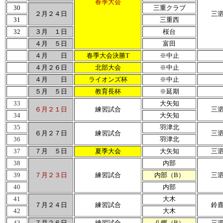
春季大会
30
三重クラブ
２月２４日
三
31
三重西
32
３月 １日
桜台
４月 ５日
富田
４月 日
春季大会決勝T
※中止
４月２６日
北部大会
※中止
４月 日
ライオンズ杯
※中止
５月 ５日
教育長杯
※延期
33
大矢知
６月２１日
練習試合
三
34
大矢知
35
羽津北
６月２７日
練習試合
三
36
羽津北
37
７月 ５日
夏季大会
大矢知
三
38
内部
39
７月２３日
練習試合
内部（B）
三
40
内部
41
大木
７月２４日
練習試合
鈴
42
大木
43
７月２６日
練習試合
八郷（B）
三