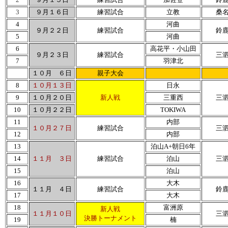
3
９月１６日
練習試合
立教
桑
4
河曲
９月２２日
練習試合
鈴
5
河曲
6
高花平・小山田
９月２３日
練習試合
三
7
羽津北
１０月 ６日
親子大会
8
１０月１３日
日永
9
１０月２０日
新人戦
三重西
三
10
１０月２２日
TOKIWA
11
内部
１０月２７日
練習試合
三
12
内部
13
泊山A+朝日6年
14
１１月 ３日
練習試合
泊山
三
15
泊山
16
大木
１１月 ４日
練習試合
鈴
17
大木
18
富洲原
新人戦
１１月１０日
三
決勝トーナメント
19
楠