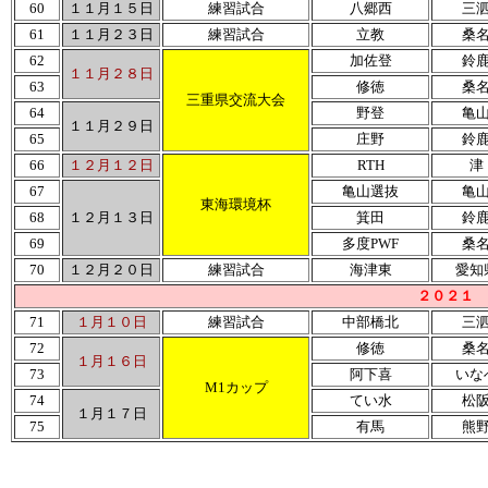
60
１１月１５日
練習試合
八郷西
三
61
１１月２３日
練習試合
立教
桑
62
加佐登
鈴
１１月２８日
63
修徳
桑
三重県交流大会
64
野登
亀
１１月２９日
65
庄野
鈴
66
１２月１２日
RTH
津
67
亀山選抜
亀
東海環境杯
68
１２月１３日
箕田
鈴
69
多度PWF
桑
70
１２月２０日
練習試合
海津東
愛知
２０２１ 
71
１月１０日
練習試合
中部橋北
三
72
修徳
桑
１月１６日
73
阿下喜
いな
M1カップ
74
てい水
松
１月１７日
75
有馬
熊