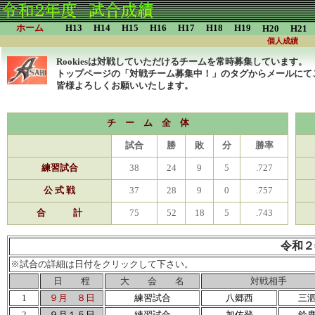
ホーム
H13
H14
H15
H16
H17
H18
H19
H20
H21
個人成績
Rookiesは対戦していただけるチームを常時募集しています。
トップページの「対戦チーム募集中！」のタグからメールにて
皆様よろしくお願いいたします。
チ ー ム 全 体
試合
勝
敗
分
勝率
練習試合
38
24
9
5
.727
公 式 戦
37
28
9
0
.757
合 計
75
52
18
5
.743
令和
※試合の詳細は日付をクリックして下さい。
日 程
大 会 名
対戦相手
1
９月 ８日
練習試合
八郷西
三
2
９月１５日
練習試合
加佐登
鈴