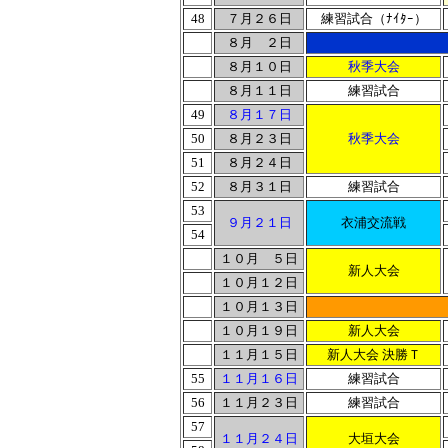
48
７月２６日
練習試合（ﾅｲﾀｰ）
８月 ２日
８月１０日
秋季大会
８月１１日
練習試合
49
８月１７日
50
８月２３日
秋季大会
51
８月２４日
52
８月３１日
練習試合
53
９月２１日
衣浦交流戦
54
１０月 ５日
新人大会
１０月１２日
１０月１３日
１０月１９日
新人大会
１１月１５日
新人大会 決勝Ｔ
55
１１月１６日
練習試合
56
１１月２３日
練習試合
57
１１月２４日
大垣大会