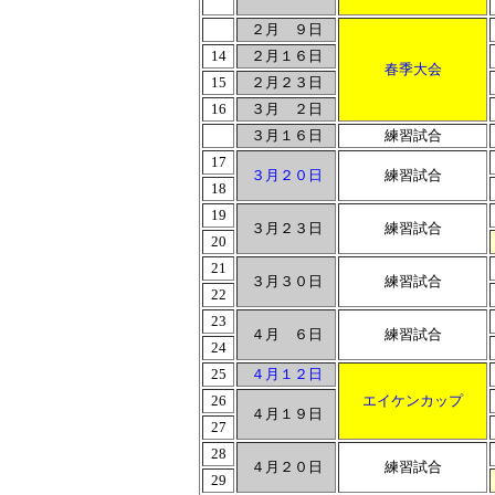
２月 ９日
14
２月１６日
春季大会
15
２月２３日
16
３月 ２日
３月１６日
練習試合
17
３月２０日
練習試合
18
19
３月２３日
練習試合
20
21
３月３０日
練習試合
22
23
４月 ６日
練習試合
24
25
４月１２日
26
エイケンカップ
４月１９日
27
28
４月２０日
練習試合
29