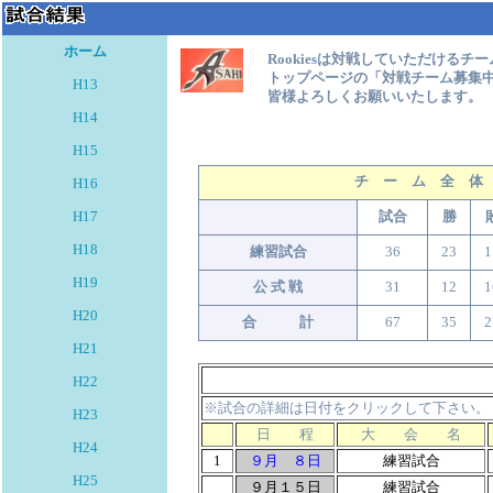
ホーム
Rookiesは対戦していただける
トップページの「対戦チーム募集
H13
皆様よろしくお願いいたします。
H14
H15
チ ー ム 全 体
H16
H17
試合
勝
H18
練習試合
36
23
1
H19
公 式 戦
31
12
1
H20
合 計
67
35
2
H21
H22
※試合の詳細は日付をクリックして下さい。
H23
日 程
大 会 名
H24
1
９月 ８日
練習試合
H25
９月１５日
練習試合