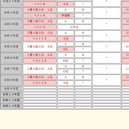
平成３１年度
＊
ベスト８
４位
＊
３勝０敗０分 １位
A
B
５
令和２年度
＊
ベスト８
準優勝
＊
２勝１敗０分 ２位
A
B
４
令和３年度
＊
ベスト４
※中止
２勝１敗０分 ２位
A
B
２
令和４年度
＊
ベスト１６
４位
＊
A
B
令和５年度
０勝３敗０分 ４位
＊
０
6位
＊
１勝１敗１分 ２位
A
B
２
令和６年度
＊
ベスト１６
10位
＊
A
B
令和７年度
１勝２敗０分 ３位
＊
１
13位
＊
２勝０敗０分 １位
A
B
１
令和８年度
＊
ベスト１６
９位
＊
令和９年度
令和１０年度
令和１１年度
令和１２年度