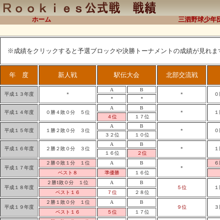
ホーム
三泗野球少年
※成績をクリックすると予選ブロックや決勝トーナメントの成績が見れ
年 度
新人戦
駅伝大会
北部交流戦
A
B
平成１３年度
＊
＊
０
＊
＊
A
B
平成１４年度
０勝４敗０分 ５位
＊
１
４位
１７位
A
B
平成１５年度
１勝２敗０分 ３位
＊
０
３２位
１０位
A
B
平成１６年度
２勝２敗０分 ３位
＊
１
１６位
２位
２勝０敗１分 １位
A
B
６
平成１７年度
＊
ベスト８
準優勝
１６位
２勝1敗０分 １位
A
B
平成１８年度
５位
１
ベスト１６
７位
２８位
２勝１敗０分 １位
A
B
平成１９年度
９位
３
ベスト１６
５位
１７位