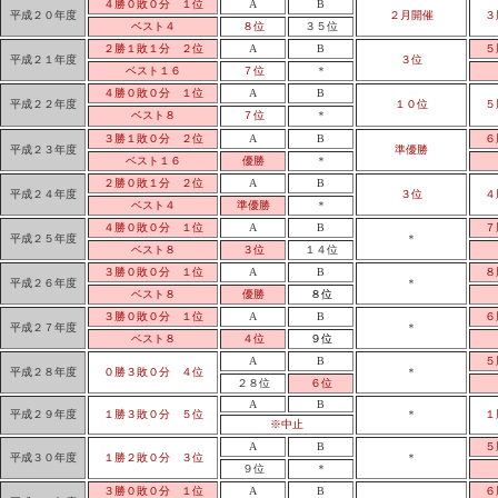
４勝０敗０分 １位
A
B
平成２０年度
２月開催
３
ベスト４
８位
３５位
２勝１敗１分 ２位
A
B
５
平成２１年度
３位
ベスト１６
７位
＊
４勝０敗０分 １位
A
B
平成２２年度
１０位
５
ベスト８
７位
＊
３勝１敗０分 ２位
A
B
６
平成２３年度
準優勝
ベスト１６
優勝
＊
２勝０敗１分 ２位
A
B
平成２４年度
３位
４
ベスト４
準優勝
＊
４勝０敗０分 １位
A
B
７
平成２５年度
＊
ベスト８
３位
１４位
３勝０敗０分 １位
A
B
８
平成２６年度
＊
ベスト８
優勝
８位
３勝０敗０分 １位
A
B
６
平成２７年度
＊
ベスト８
４位
９位
A
B
５
平成２８年度
０勝３敗０分 ４位
＊
２８位
６位
A
B
平成２９年度
１勝３敗０分 ５位
＊
１
※中止
A
B
５
平成３０年度
１勝２敗０分 ３位
＊
９位
＊
３勝０敗０分 １位
A
B
６